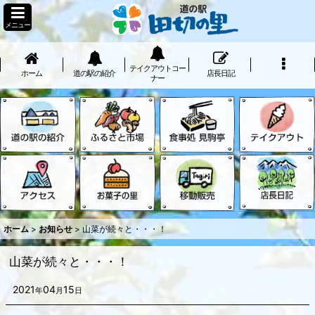
メニュー
テイクアウトコー
ホーム
道の駅の紹介
店長日記
ナー
ホーム
>
お知らせ
>
山菜が続々と・・・！
山菜が続々と・・・！
2021
04
15
年
月
日