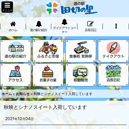
メニュー
テイクアウトコー
ホーム
道の駅の紹介
店長日記
ナー
ホーム
>
お知らせ
>
秋映とシナノスイート入荷しています
秋映とシナノスイート入荷しています
2021
10
04
年
月
日