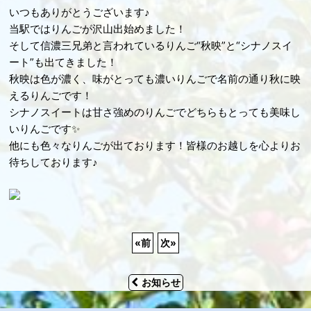
いつもありがとうございます♪
当駅ではりんごが沢山出始めました！
そして信濃三兄弟と言われているりんご“秋映”と“シナノスイ
ート”も出てきました！
秋映は色が濃く、味がとっても濃いりんごで名前の通り秋に映
えるりんごです！
シナノスイートは甘さ強めのりんごでどちらもとっても美味し
いりんごです✨
他にも色々なりんごが出ております！皆様のお越しを心よりお
待ちしております♪
«
前
次
»
お知らせ