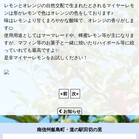
レモンとオレンジの自然交配で生まれたとされるマイヤーレモ
ンは形がレモンで色はオレンジの色をしております♪
味はレモンより甘くまろやかな酸味で、オレンジの香りがしま
す🍊
使用用途としてはマーマレードや、蜂蜜レモン等が主になりま
すが、マフィン等のお菓子と一緒に焼いたりハイボール等に絞
っていれても最高ですよ✨
是非マイヤーレモンをお試しください！
«
前
次
»
お知らせ
南信州飯島町・道の駅田切の里