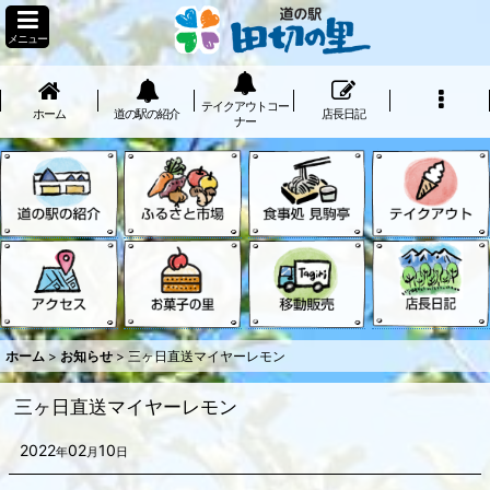
メニュー
テイクアウトコー
ホーム
道の駅の紹介
店長日記
ナー
ホーム
>
お知らせ
>
三ヶ日直送マイヤーレモン
三ヶ日直送マイヤーレモン
2022
02
10
年
月
日