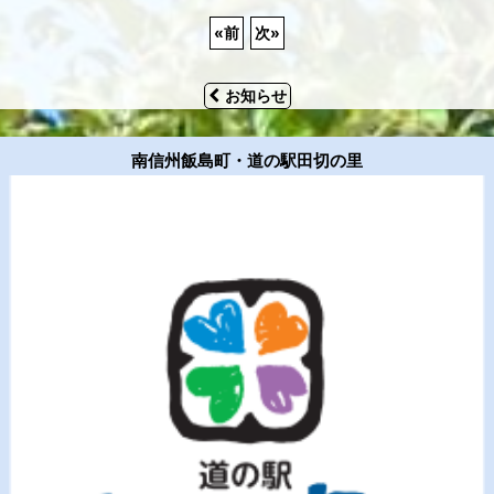
«
前
次
»
お知らせ
南信州飯島町・道の駅田切の里