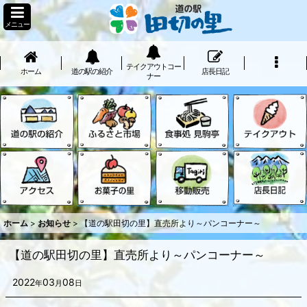
メニュー
テイクアウトコー
ホーム
道の駅の紹介
店長日記
ナー
ホーム
>
お知らせ
>
【道の駅田切の里】直売所より～パンコーナー～
【道の駅田切の里】直売所より～パンコーナー～
2022
03
08
年
月
日