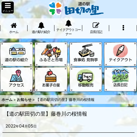
メニュー
テイクアウトコー
ホーム
道の駅の紹介
店長日記
ナー
ホーム
>
お知らせ
>
【道の駅田切の里】藤巻川の桜情報
【道の駅田切の里】藤巻川の桜情報
2022
04
05
年
月
日