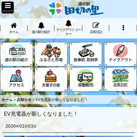
メニュー
テイクアウトコー
ホーム
道の駅の紹介
店長日記
ナー
ホーム
>
お知らせ
>
EV充電器が新しくなりました！
EV充電器が新しくなりました！
2026
02
03
年
月
日