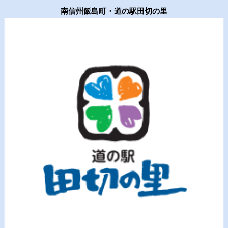
並び順
:
南信州飯島町・道の駅田切の里
特産物 (全商品)
ひかり味噌
絞り込む