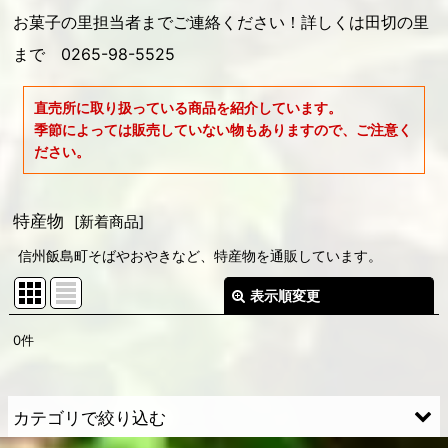
お菓子の里担当者までご連絡ください！詳しくは田切の里
まで 0265-98-5525
直売所に取り扱っている商品を紹介しています。
季節によっては販売していない物もありますので、ご注意く
ださい。
特産物
[
新着商品
]
信州飯島町そばやおやきなど、特産物を通販しています。
表示順変更
閉じる
0
件
サブカテゴリ
:
表示数
:
カテゴリで絞り込む