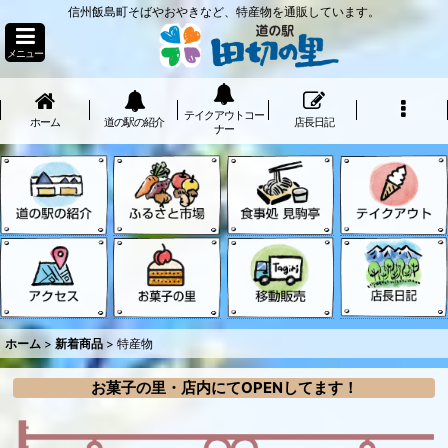
信州飯島町そばやおやきなど、特産物を通販しています。
メニュー
テイクアウトコー
ホーム
道の駅の紹介
店長日記
ナー
ホーム
>
新着商品
>
特産物
お菓子の里・店内にてOPENしてます！